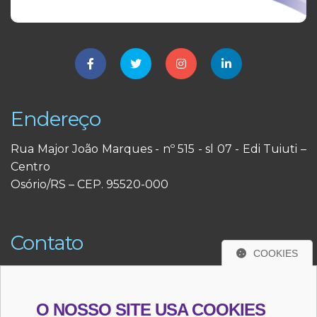
Endereço
Rua Major João Marques - nº 515 - sl 07 - Edi Tuiuti –
Centro
Osório/RS – CEP. 95520-000
Contato
COOKIES
(51) 3663-3291
(51) 98484-3291
O NOSSO SITE USA COOKIES