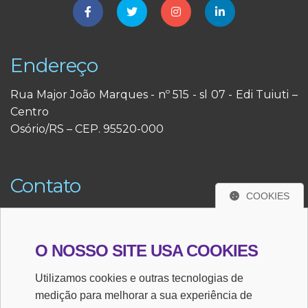
Endereço
Rua Major João Marques - nº 515 - sl 07 - Edi Tuiuti –
Centro
Osório/RS – CEP. 95520-000
Contato
COOKIES
(51) 3663-3291
(51) 98484-3291
O NOSSO SITE USA COOKIES
Utilizamos cookies e outras tecnologias de
E-mail
medição para melhorar a sua experiência de