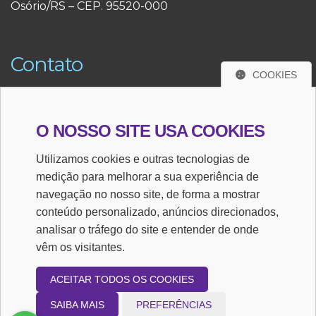
Osório/RS – CEP. 95520-000
Contato
COOKIES
(51) 3663-3291
(51) 98484-3291
O NOSSO SITE USA COOKIES
Utilizamos cookies e outras tecnologias de
E-mail
medição para melhorar a sua experiência de
navegação no nosso site, de forma a mostrar
camargocontab@gmail.com
conteúdo personalizado, anúncios direcionados,
analisar o tráfego do site e entender de onde
CRC/RS 8200/O
vêm os visitantes.
ACEITAR TODOS OS COOKIES
SAIBA MAIS
PREFERÊNCIAS