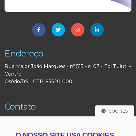
Endereço
Rua Major João Marques - nº 515 - sl 07 - Edi Tuiuti –
Centro
Osório/RS – CEP. 95520-000
Contato
COOKIES
(51) 3663-3291
(51) 98484-3291
O NOSSO SITE USA COOKIES